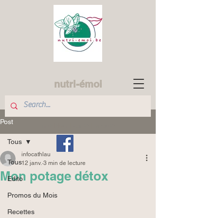
nutri-émoi
Post
nutrition | santé | beauté
Tous
infocathlau
Tous
12 janv.
3 min de lecture
Mon potage détox
Edito
Promos du Mois
Recettes