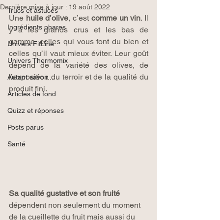
Dernière mise à jour :
19 août 2022
Trucs et astuces
Une 
huile d’olive
, c’est 
comme un vin
. Il 
Ingrédients phares
y a les grands crus et les bas de 
gamme, celles qui vous font du bien et 
Univers FitLine
celles qu’il vaut mieux éviter. Leur goût 
Univers Thermomix
dépend de la variété des olives, de 
l’exposition du terroir et de la qualité du 
Autant savoir...
produit fini.
Articles de fond
Quizz et réponses
Posts parus
Santé
Sa qualité gustative et son fruité
dépendent non seulement du moment 
de la cueillette du fruit mais aussi du 