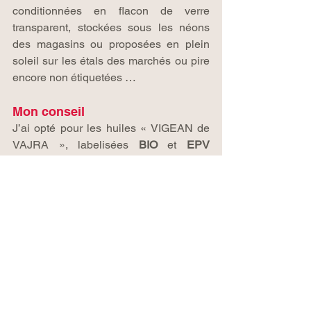
conditionnées en flacon de verre 
transparent, stockées sous les néons 
des magasins ou proposées en plein 
soleil sur les étals des marchés ou pire 
encore non étiquetées …
Mon conseil
J’ai opté pour les huiles « VIGEAN de 
VAJRA », labelisées 
BIO
 et 
EPV
(Entreprise du Patrimoine Vivant), 
certifiée 100 % premier pur jus cru.
Ingrédients phares