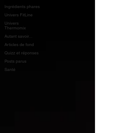
Ingrédients phares
Univers FitLine
Univers
Thermomix
Autant savoir...
Articles de fond
Quizz et réponses
Posts parus
Santé