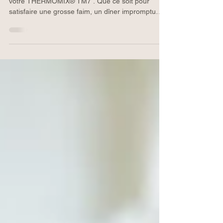
préparées EN MODE CUISSON OUVERTE avec
votre THERMOMIX® TM7 . Que ce soit pour
satisfaire une grosse faim, un dîner impromptu
entre amis,...