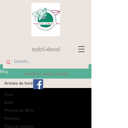
nutri-émoi
Blog
nutrition | santé | beauté
Articles de fond
Tous
Edito
Promos du Mois
Recettes
Trucs et astuces