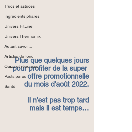
Trucs et astuces
Ingrédients phares
Univers FitLine
Univers Thermomix
Autant savoir...
Articles de fond
Plus que quelques jours
Quizz et réponses
pour profiter de la super 
offre promotionnelle
Posts parus
du mois d’août 2022.
Santé
Il n'est pas trop tard
mais il est temps…