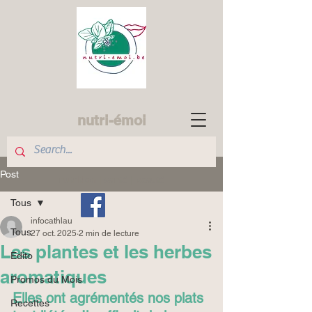
nutri-émoi
Post
nutrition | santé | beauté
Tous
infocathlau
Tous
27 oct. 2025
2 min de lecture
Les plantes et les herbes
Edito
aromatiques
Promos du Mois
Elles ont agrémentés nos plats 
Recettes