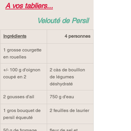
A vos tabliers...
Velouté de Persil
Ingrédients
4 personnes
1 grosse courgette 
en rouelles
+/- 100 g d'oignon 
2 càs de bouillon 
coupé en 2
de légumes 
déshydraté
2 gousses d'ail
750 g d'eau
1 gros bouquet de 
2 feuilles de laurier
persil équeuté
50 g de fromage 
fleur de sel et 