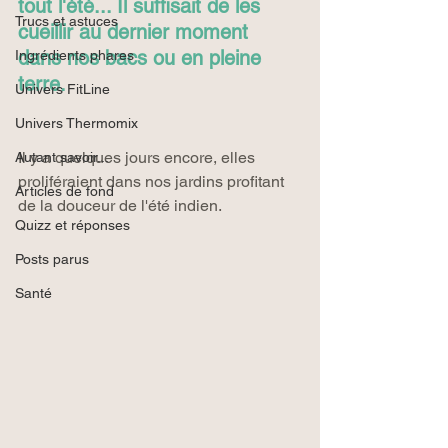
tout l'été... Il suffisait de les 
Trucs et astuces
cueillir au dernier moment 
dans nos bacs ou en pleine 
Ingrédients phares
terre.
Univers FitLine
Univers Thermomix
Il y a quelques jours encore, elles 
Autant savoir...
proliféraient dans nos jardins profitant 
Articles de fond
de la douceur de l'été indien.
Quizz et réponses
Posts parus
Santé