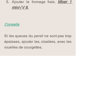
Ajouter le fromage frais. 
Mixer 1 
min/-/ V 8.
Conseils
Si les queues du persil ne sont pas trop 
épaisses, ajouter les, ciselées, avec les 
rouelles de courgettes.
Des variantes au fromage frais nature : 
de la crème fraîche entière ou allégée, 
une purée ou du lait d'amande, de 
l'huile ou de la crème de coco.
Pour en faire un repas complet, ajouter 
un œuf parfait, des lardons de bacon 
maigre ou encore une portion de 
légumineuses et parsemer le tout de 