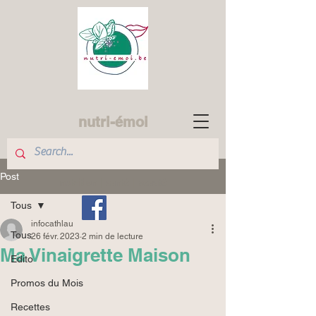
nutri-émoi
Post
nutrition | santé | beauté
Tous
infocathlau
Tous
26 févr. 2023
2 min de lecture
Ma Vinaigrette Maison
Edito
Promos du Mois
Recettes