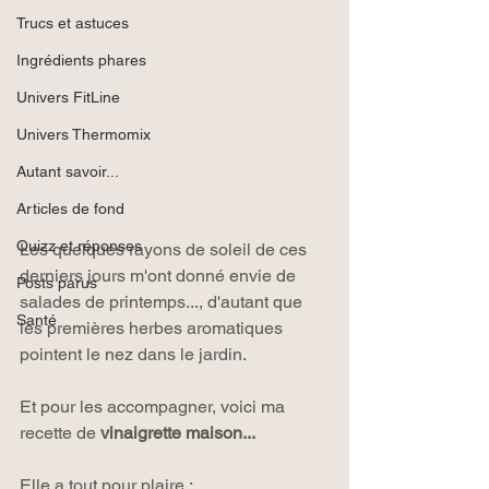
Trucs et astuces
Ingrédients phares
Univers FitLine
Univers Thermomix
Autant savoir...
Articles de fond
Quizz et réponses
Les quelques rayons de soleil de ces 
derniers jours m'ont donné envie de 
Posts parus
salades de printemps..., d'autant que 
Santé
les premières herbes aromatiques 
pointent le nez dans le jardin.
Et pour les accompagner, voici ma 
recette de 
vinaigrette maison...
Elle a tout pour plaire :