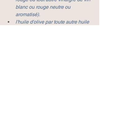
blanc ou rouge neutre ou 
aromatisé).
l'huile d'olive par toute autre huile 
ou un mélange d'huile de première 
pression à froid neutre ou 
aromatisée.
A l'étape 2, vous pouvez ajouter 1 
càc de moutarde ancienne ou 
toute autre variété.
Varier
 les herbes, les vinaigres, les 
huiles pour les accorder à vos salades 
et que le goût vous surprenne.
Ajouter éventuellement
 des éclats de 
tomates séchées, d'olives noires ou 
vertes pour titiller vos papilles.